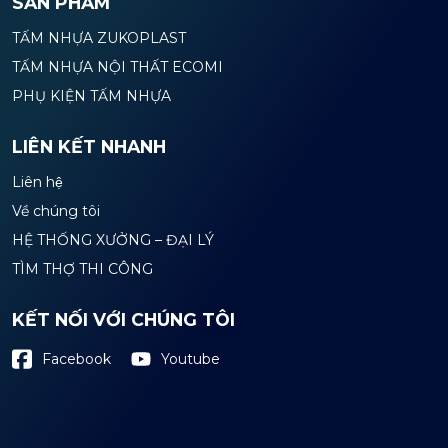
SẢN PHẨM
TẤM NHỰA ZUKOPLAST
TẤM NHỰA NỘI THẤT ECOMI
PHỤ KIỆN TẤM NHỰA
LIÊN KẾT NHANH
Liên hệ
Về chúng tôi
HỆ THỐNG XƯỞNG – ĐẠI LÝ
TÌM THỢ THI CÔNG
KẾT NỐI VỚI CHÚNG TÔI
Youtube
Facebook