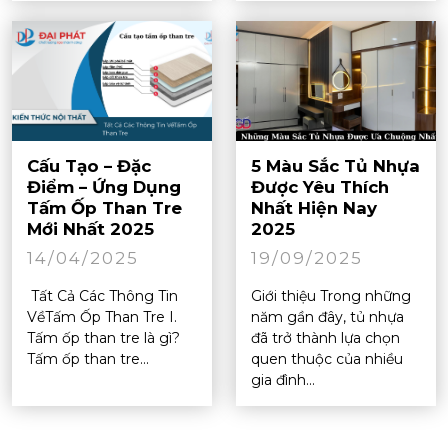
Cấu Tạo – Đặc
5 Màu Sắc Tủ Nhựa
Điểm – Ứng Dụng
Được Yêu Thích
Tấm Ốp Than Tre
Nhất Hiện Nay
Mới Nhất 2025
2025
14/04/2025
19/09/2025
Tất Cả Các Thông Tin
Giới thiệu Trong những
VềTấm Ốp Than Tre I.
năm gần đây, tủ nhựa
Tấm ốp than tre là gì?
đã trở thành lựa chọn
Tấm ốp than tre...
quen thuộc của nhiều
gia đình...