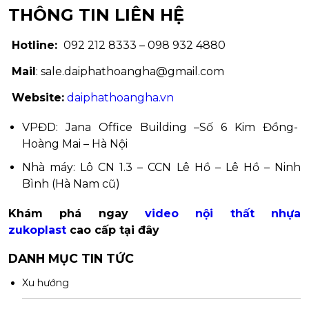
THÔNG TIN LIÊN HỆ
Hotline:
092 212 8333 – 098 932 4880
Mail
: sale.daiphathoangha@gmail.com
Website:
daiphathoangha.vn
VPĐD: Jana Office Building –Số 6 Kim Đồng-
Hoàng Mai – Hà Nội
Nhà máy: Lô CN 1.3 – CCN Lê Hồ – Lê Hồ – Ninh
Bình (Hà Nam cũ)
Khám phá ngay
video nội thất nhựa
zukoplast
cao cấp tại đây
DANH MỤC TIN TỨC
Xu hướng