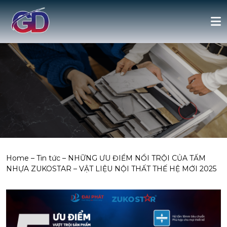
Home
–
Tin tức
–
NHỮNG ƯU ĐIỂM NỔI TRỘI CỦA TẤM
NHỰA ZUKOSTAR – VẬT LIỆU NỘI THẤT THẾ HỆ MỚI 2025