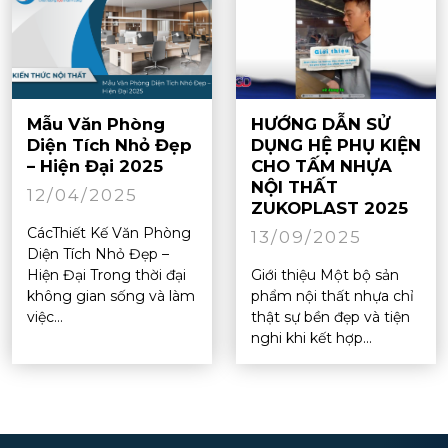
Mẫu Văn Phòng
HƯỚNG DẪN SỬ
Diện Tích Nhỏ Đẹp
DỤNG HỆ PHỤ KIỆN
– Hiện Đại 2025
CHO TẤM NHỰA
NỘI THẤT
12/04/2025
ZUKOPLAST 2025
CácThiết Kế Văn Phòng
13/09/2025
Diện Tích Nhỏ Đẹp –
Hiện Đại Trong thời đại
Giới thiệu Một bộ sản
không gian sống và làm
phẩm nội thất nhựa chỉ
việc...
thật sự bền đẹp và tiện
nghi khi kết hợp...