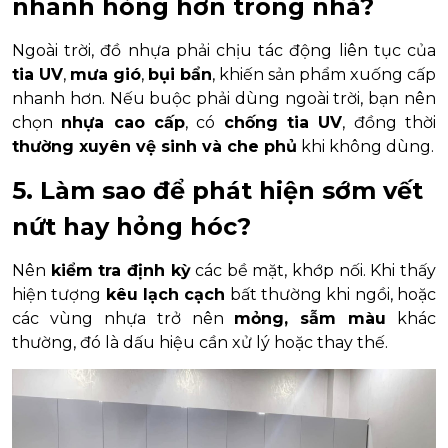
nhanh hỏng hơn trong nhà?
Ngoài trời, đồ nhựa phải chịu tác động liên tục của
tia UV
,
mưa gió
,
bụi bẩn
, khiến sản phẩm xuống cấp
nhanh hơn. Nếu buộc phải dùng ngoài trời, bạn nên
chọn
nhựa cao cấp
, có
chống tia UV
, đồng thời
thường xuyên vệ sinh và che phủ
khi không dùng.
5. Làm sao để phát hiện sớm vết
nứt hay hỏng hóc?
Nên
kiểm tra định kỳ
các bề mặt, khớp nối. Khi thấy
hiện tượng
kêu lạch cạch
bất thường khi ngồi, hoặc
các vùng nhựa trở nên
mỏng, sẫm màu
khác
thường, đó là dấu hiệu cần xử lý hoặc thay thế.