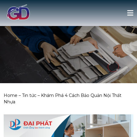
Home
–
Tin tức
–
Khám Phá 4 Cách Bảo Quản Nội Thất
Nhựa