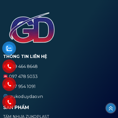
THÔNG TIN LIÊN HỆ
039 464 8648
097 478 5033
097 954 1091
zukoduydao.vn
SẢN PHẨM
TẤM NHỰA ZUKOPLAST