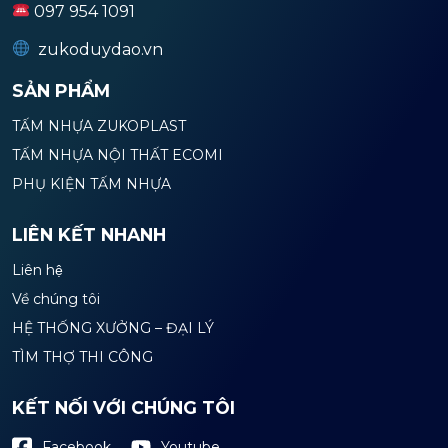
097 954 1091
zukoduydao.vn
SẢN PHẨM
TẤM NHỰA ZUKOPLAST
TẤM NHỰA NỘI THẤT ECOMI
PHỤ KIỆN TẤM NHỰA
LIÊN KẾT NHANH
Liên hệ
Về chúng tôi
HỆ THỐNG XƯỞNG – ĐẠI LÝ
TÌM THỢ THI CÔNG
KẾT NỐI VỚI CHÚNG TÔI
Youtube
Facebook