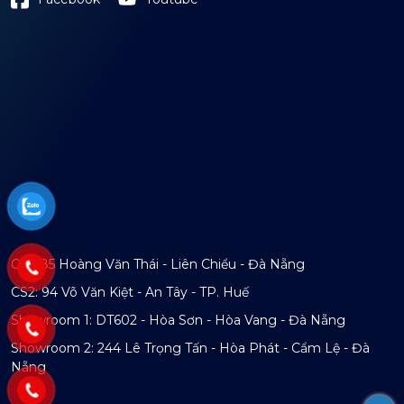
CS1: 85 Hoàng Văn Thái - Liên Chiểu - Đà Nẵng
CS2: 94 Võ Văn Kiệt - An Tây - TP. Huế
Showroom 1: DT602 - Hòa Sơn - Hòa Vang - Đà Nẵng
Showroom 2: 244 Lê Trọng Tấn - Hòa Phát - Cẩm Lệ - Đà
Nẵng