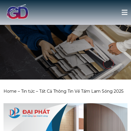
Home
–
Tin tức
–
Tất Cả Thông Tin Về Tấm Lam Sóng 2025