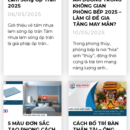
2025
KHÔNG GIAN
PHÒNG BẾP 2025 –
06/05/2025
LÀM GÌ ĐỂ GIA
TĂNG MAY MẮN?
Giới thiệu về tấm nhựa
lam sóng ốp trần Tấm
10/05/2025
nhựa lam sóng ốp trần
là giải pháp ốp trần...
Trong phong thủy,
phòng bếp là nơi “hỏa”
sinh “thủy”, đồng thời
cũng là trái tim mang
năng lượng sinh...
5 MÀU ĐƠN SẮC
CÁCH BỐ TRÍ BÀN
TẠO PHONG CÁCH
THẦN TÀI – ÔNG