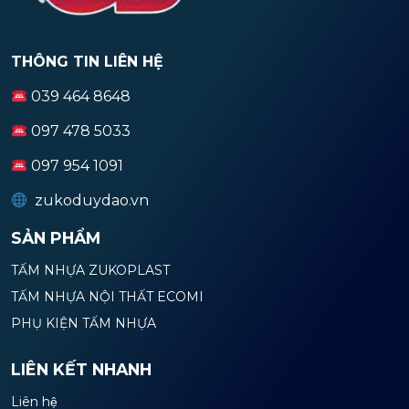
THÔNG TIN LIÊN HỆ
039 464 8648
097 478 5033
097 954 1091
zukoduydao.vn
SẢN PHẨM
TẤM NHỰA ZUKOPLAST
TẤM NHỰA NỘI THẤT ECOMI
PHỤ KIỆN TẤM NHỰA
LIÊN KẾT NHANH
Liên hệ