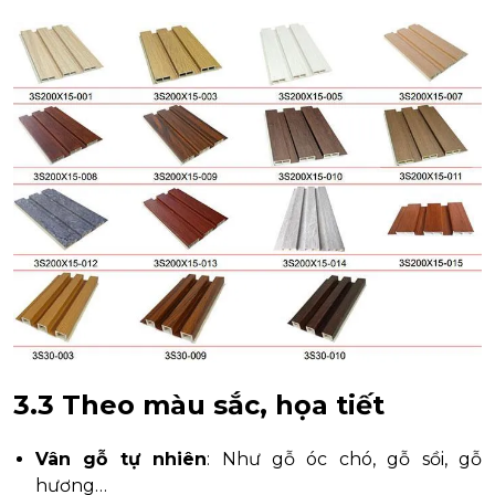
3.3 Theo màu sắc, họa tiết
Vân gỗ tự nhiên
: Như gỗ óc chó, gỗ sồi, gỗ
hương…