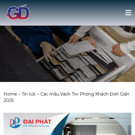
Home
–
Tin tức
–
Các mẫu Vách Tivi Phòng Khách Đơn Giản
2025