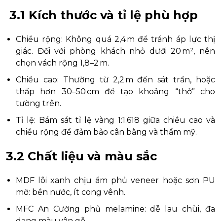
3.1 Kích thước và tỉ lệ phù hợp
Chiều rộng: Không quá 2,4 m để tránh áp lực thị
giác. Đối với phòng khách nhỏ dưới 20 m², nên
chọn vách rộng 1,8–2 m.
Chiều cao: Thường từ 2,2 m đến sát trần, hoặc
thấp hơn 30–50 cm để tạo khoảng “thở” cho
tường trên.
Tỉ lệ: Bám sát tỉ lệ vàng 1:1.618 giữa chiều cao và
chiều rộng để đảm bảo cân bằng và thẩm mỹ.
3.2 Chất liệu và màu sắc
MDF lõi xanh chịu ẩm phủ veneer hoặc sơn PU
mờ: bền nước, ít cong vênh.
MFC An Cường phủ melamine: dễ lau chùi, đa
dạng màu vân gỗ.