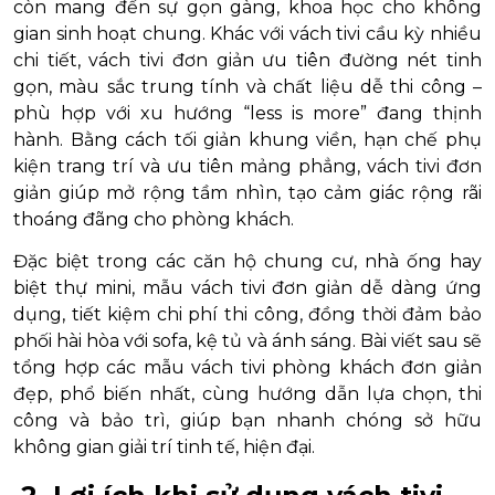
còn mang đến sự gọn gàng, khoa học cho không
gian sinh hoạt chung. Khác với vách tivi cầu kỳ nhiều
chi tiết, vách tivi đơn giản ưu tiên đường nét tinh
gọn, màu sắc trung tính và chất liệu dễ thi công –
phù hợp với xu hướng “less is more” đang thịnh
hành. Bằng cách tối giản khung viền, hạn chế phụ
kiện trang trí và ưu tiên mảng phẳng, vách tivi đơn
giản giúp mở rộng tầm nhìn, tạo cảm giác rộng rãi
thoáng đãng cho phòng khách.
Đặc biệt trong các căn hộ chung cư, nhà ống hay
biệt thự mini, mẫu vách tivi đơn giản dễ dàng ứng
dụng, tiết kiệm chi phí thi công, đồng thời đảm bảo
phối hài hòa với sofa, kệ tủ và ánh sáng. Bài viết sau sẽ
tổng hợp các mẫu vách tivi phòng khách đơn giản
đẹp, phổ biến nhất, cùng hướng dẫn lựa chọn, thi
công và bảo trì, giúp bạn nhanh chóng sở hữu
không gian giải trí tinh tế, hiện đại.