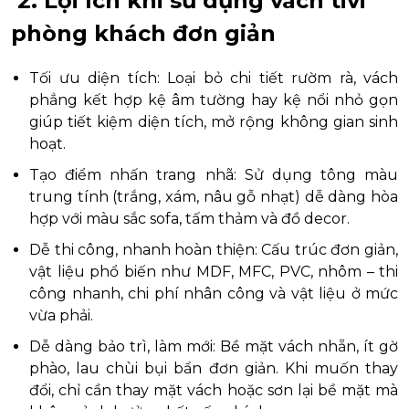
2. Lợi ích khi sử dụng vách tivi
phòng khách đơn giản
Tối ưu diện tích: Loại bỏ chi tiết rườm rà, vách
phẳng kết hợp kệ âm tường hay kệ nổi nhỏ gọn
giúp tiết kiệm diện tích, mở rộng không gian sinh
hoạt.
Tạo điểm nhấn trang nhã: Sử dụng tông màu
trung tính (trắng, xám, nâu gỗ nhạt) dễ dàng hòa
hợp với màu sắc sofa, tấm thảm và đồ decor.
Dễ thi công, nhanh hoàn thiện: Cấu trúc đơn giản,
vật liệu phổ biến như MDF, MFC, PVC, nhôm – thi
công nhanh, chi phí nhân công và vật liệu ở mức
vừa phải.
Dễ dàng bảo trì, làm mới: Bề mặt vách nhẵn, ít gờ
phào, lau chùi bụi bẩn đơn giản. Khi muốn thay
đổi, chỉ cần thay mặt vách hoặc sơn lại bề mặt mà