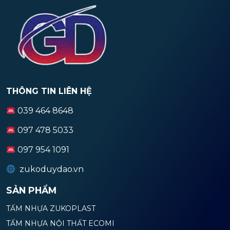
THÔNG TIN LIÊN HỆ
039 464 8648
097 478 5033
097 954 1091
zukoduydao.vn
SẢN PHẨM
TẤM NHỰA ZUKOPLAST
TẤM NHỰA NỘI THẤT ECOMI