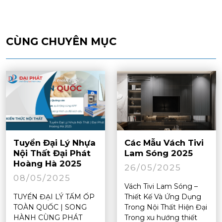
CÙNG CHUYÊN MỤC
Tuyển Đại Lý Nhựa
Các Mẫu Vách Tivi
Nội Thất Đại Phát
Lam Sóng 2025
Hoàng Hà 2025
26/05/2025
08/05/2025
Vách Tivi Lam Sóng –
TUYỂN ĐẠI LÝ TẤM ỐP
Thiết Kế Và Ứng Dụng
TOÀN QUỐC | SONG
Trong Nội Thất Hiện Đại
HÀNH CÙNG PHÁT
Trong xu hướng thiết