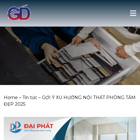
Home
–
Tin tức
–
GỢI Ý XU HƯỚNG NỘI THẤT PHÒNG TẮM
ĐẸP 2025