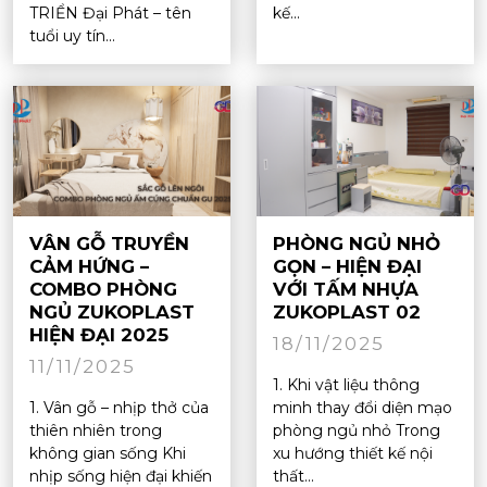
TRIỂN Đại Phát – tên
kế...
tuổi uy tín...
VÂN GỖ TRUYỀN
PHÒNG NGỦ NHỎ
CẢM HỨNG –
GỌN – HIỆN ĐẠI
COMBO PHÒNG
VỚI TẤM NHỰA
NGỦ ZUKOPLAST
ZUKOPLAST 02
HIỆN ĐẠI 2025
18/11/2025
11/11/2025
1. Khi vật liệu thông
1. Vân gỗ – nhịp thở của
minh thay đổi diện mạo
thiên nhiên trong
phòng ngủ nhỏ Trong
không gian sống Khi
xu hướng thiết kế nội
nhịp sống hiện đại khiến
thất...