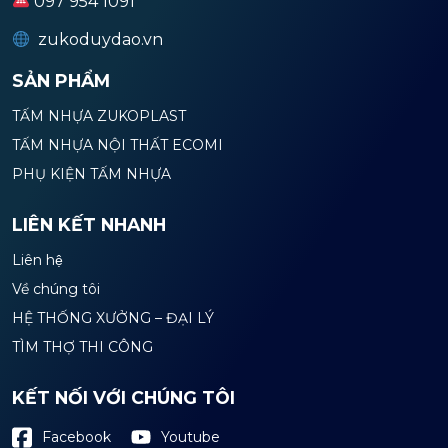
097 954 1091
zukoduydao.vn
SẢN PHẨM
TẤM NHỰA ZUKOPLAST
TẤM NHỰA NỘI THẤT ECOMI
PHỤ KIỆN TẤM NHỰA
LIÊN KẾT NHANH
Liên hệ
Về chúng tôi
HỆ THỐNG XƯỞNG – ĐẠI LÝ
TÌM THỢ THI CÔNG
KẾT NỐI VỚI CHÚNG TÔI
Youtube
Facebook